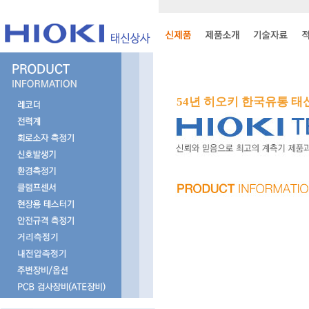
54년 히오키 한국유통 