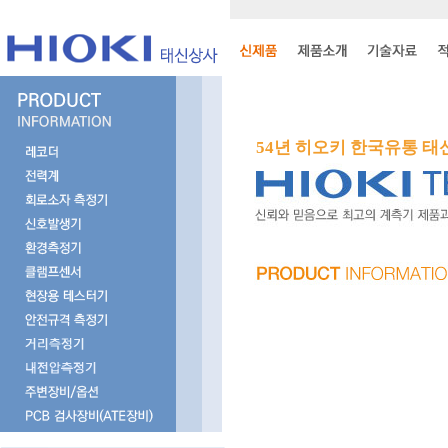
54년 히오키 한국유통 